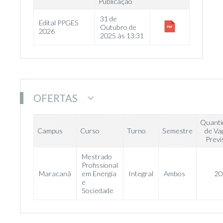
Publicação
31 de
Edital PPGES
Outubro de
2026
2025 às 13:31
OFERTAS
Quanti
Campus
Curso
Turno
Semestre
de Va
Previ
Mestrado
Profissional
Maracanã
em Energia
Integral
Ambos
20
e
Sociedade