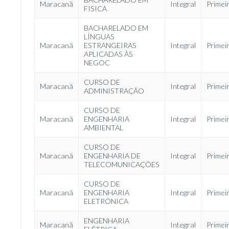
Maracanã
Integral
Primei
FISICA
BACHARELADO EM
LÍNGUAS
Maracanã
ESTRANGEIRAS
Integral
Primei
APLICADAS ÀS
NEGOC
CURSO DE
Maracanã
Integral
Primei
ADMINISTRAÇÃO
CURSO DE
Maracanã
ENGENHARIA
Integral
Primei
AMBIENTAL
CURSO DE
Maracanã
ENGENHARIA DE
Integral
Primei
TELECOMUNICAÇÕES
CURSO DE
Maracanã
ENGENHARIA
Integral
Primei
ELETRÔNICA
ENGENHARIA
Maracanã
Integral
Primei