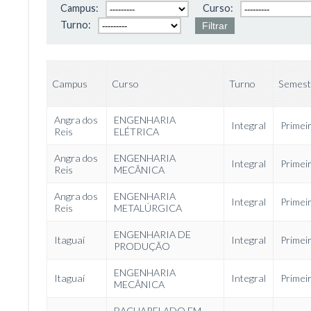
Campus:
Curso:
Turno:
Campus
Curso
Turno
Semest
Angra dos
ENGENHARIA
Integral
Primei
Reis
ELÉTRICA
Angra dos
ENGENHARIA
Integral
Primei
Reis
MECÂNICA
Angra dos
ENGENHARIA
Integral
Primei
Reis
METALÚRGICA
ENGENHARIA DE
Itaguaí
Integral
Primei
PRODUÇÃO
ENGENHARIA
Itaguaí
Integral
Primei
MECÂNICA
BACHARELADO EM