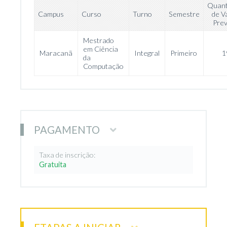
Quant
Campus
Curso
Turno
Semestre
de V
Prev
Mestrado
em Ciência
Maracanã
Integral
Primeiro
1
da
Computação
PAGAMENTO
Taxa de inscrição:
Gratuita