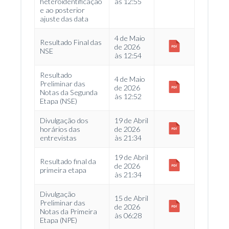
heteroidentificação
às 12:55
e ao posterior
ajuste das data
4 de Maio
Resultado Final das
de 2026
NSE
às 12:54
Resultado
4 de Maio
Preliminar das
de 2026
Notas da Segunda
às 12:52
Etapa (NSE)
Divulgação dos
19 de Abril
horários das
de 2026
entrevistas
às 21:34
19 de Abril
Resultado final da
de 2026
primeira etapa
às 21:34
Divulgação
15 de Abril
Preliminar das
de 2026
Notas da Primeira
às 06:28
Etapa (NPE)